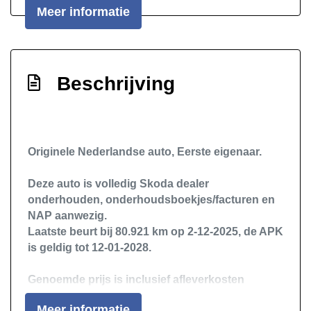
Meer informatie
Draadloze telefoonlader
Elektrisch bedienbare achterklep met
sensorsturing
Beschrijving
Elektronisch stabiliteits programma
Elektronische remkrachtverdeling
Hoofd airbag(s) achter
Originele Nederlandse auto, Eerste eigenaar.
Hoofd airbag(s) voor
Keyless start
Deze auto is volledig Skoda dealer
onderhouden, onderhoudsboekjes/facturen en
Knie airbag(s)
NAP aanwezig.
Led mistlampen
Laatste beurt bij 80.921 km op 2-12-2025, de APK
is geldig tot 12-01-2028.
Multimedia scherm standaard
Passagiersairbag
Genoemde prijs is inclusief afleverkosten
(afleverinspectie, vloeistoffencontrole, APK,
Rijstrooksensor met correctie
Meer informatie