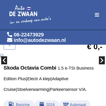
06-22473929
info@autodezwaan.nl
Incl. BTW
€ 0,-
Skoda Octavia Combi
1.5 e-TSI Business
Edition Plus|Electr A klep|Adaptive
Cruise|Stoelverwarming|Parkeersensor V/A.
Benzine
2024
Automaat